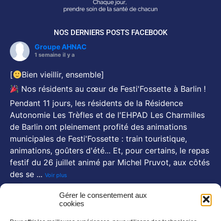
NOS DERNIERS POSTS FACEBOOK
Groupe AHNAC
1 semaine il y a
[
Bien vieillir, ensemble]
Nos résidents au cœur de Festi'Fossette à Barlin !
Pendant 11 jours, les résidents de la Résidence
Autonomie Les Trèfles et de l'EHPAD Les Charmilles
de Barlin ont pleinement profité des animations
municipales de Festi'Fossette : train touristique,
animations, goûters d'été... Et, pour certains, le repas
festif du 26 juillet animé par Michel Pruvot, aux côtés
des se
...
Voir plus
Photo
Gérer le consentement aux
cookies
Voir sur FaceBook
·
Partager